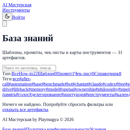
AI Мастерская
Инструменты
Войти
База знаний
Шаблоны, промпты, чек-листы и карты инструментов —
31
артефактов.
Тип:
Все
How-to
22
Шаблон
0
Промпт
1
Чек-лист
0
Справочник
8
Теги:
все
#
after-
call
#
automation
#
base
#
benchmark
#
bot
#
chatgpt
#
claude
#
codex
#
free
#
g
drive
#
lifehack
#
memory
#
model
#
openai
#
ownership
#
philosophy
#
pipel
память
#
голос
#
делегирование
#
иинтуиция
#
инструменты
#
кален
Ничего не найдено. Попробуйте сбросить фильтры или
открыть все артефакты
.
AI Мастерская by Playmagya ©
2026
База знаний
Политика конфиденциальности
Условия