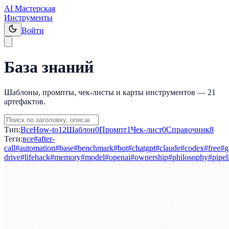
AI Мастерская
Инструменты
Войти
База знаний
Шаблоны, промпты, чек-листы и карты инструментов —
21
артефактов.
Тип:
Все
How-to
12
Шаблон
0
Промпт
1
Чек-лист
0
Справочник
8
Теги:
все
#
after-
call
#
automation
#
base
#
benchmark
#
bot
#
chatgpt
#
claude
#
codex
#
free
#
g
drive
#
lifehack
#
memory
#
model
#
openai
#
ownership
#
philosophy
#
pipel