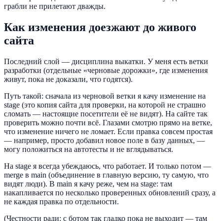
грабли не прилетают дважды.
Как изменения доезжают до живого
сайта
Последний слой — дисциплина выкатки. У меня есть ветки
разработки (отдельные «черновые дорожки», где изменения
живут, пока не доказали, что годятся).
Путь такой: сначала из черновой ветки я качу изменение на
stage (это копия сайта для проверки, на которой не страшно
сломать — настоящие посетители её не видят). На сайте так
проверить можно почти всё. Глазами смотрю прямо на ветке,
что изменение ничего не ломает. Если правка совсем простая
— например, просто добавил новое поле в базу данных, —
могу положиться на автотесты и не вглядываться.
На stage я всегда убеждаюсь, что работает. И только потом —
merge в main (объединение в главную версию, ту самую, что
видят люди). В main я качу реже, чем на stage: там
накапливается по несколько проверенных обновлений сразу, а
не каждая правка по отдельности.
(Честности ради: с ботом так гладко пока не выходит — там