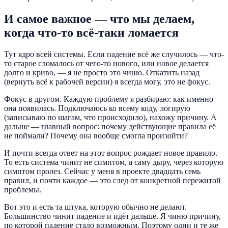
И самое важное — что мы делаем,
когда что-то всё-таки ломается
Тут ядро всей системы. Если падение всё же случилось — что-
то старое сломалось от чего-то нового, или новое делается
долго и криво, — я не просто это чиню. Откатить назад
(вернуть всё к рабочей версии) я всегда могу, это не фокус.
Фокус в другом. Каждую проблему я разбираю: как именно
она появилась. Подключаюсь ко всему коду, логирую
(записываю по шагам, что происходило), нахожу причину. А
дальше — главный вопрос: почему действующие правила её
не поймали? Почему она вообще смогла произойти?
И почти всегда ответ на этот вопрос рождает новое правило.
То есть система чинит не симптом, а саму дыру, через которую
симптом пролез. Сейчас у меня в проекте двадцать семь
правил, и почти каждое — это след от конкретной пережитой
проблемы.
Вот это и есть та штука, которую обычно не делают.
Большинство чинит падение и идёт дальше. Я чиню причину,
по которой падение стало возможным. Поэтому одни и те же