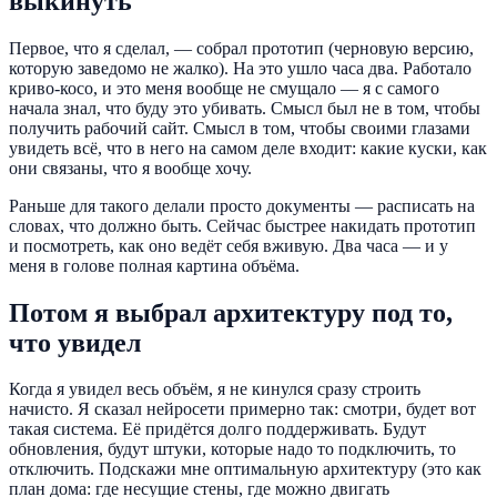
выкинуть
Первое, что я сделал, — собрал прототип (черновую версию,
которую заведомо не жалко). На это ушло часа два. Работало
криво-косо, и это меня вообще не смущало — я с самого
начала знал, что буду это убивать. Смысл был не в том, чтобы
получить рабочий сайт. Смысл в том, чтобы своими глазами
увидеть всё, что в него на самом деле входит: какие куски, как
они связаны, что я вообще хочу.
Раньше для такого делали просто документы — расписать на
словах, что должно быть. Сейчас быстрее накидать прототип
и посмотреть, как оно ведёт себя вживую. Два часа — и у
меня в голове полная картина объёма.
Потом я выбрал архитектуру под то,
что увидел
Когда я увидел весь объём, я не кинулся сразу строить
начисто. Я сказал нейросети примерно так: смотри, будет вот
такая система. Её придётся долго поддерживать. Будут
обновления, будут штуки, которые надо то подключить, то
отключить. Подскажи мне оптимальную архитектуру (это как
план дома: где несущие стены, где можно двигать