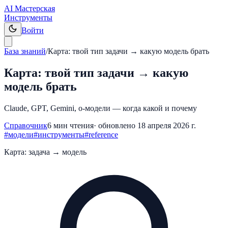
AI Мастерская
Инструменты
Войти
База знаний
/
Карта: твой тип задачи → какую модель брать
Карта: твой тип задачи → какую
модель брать
Claude, GPT, Gemini, o-модели — когда какой и почему
Справочник
6
мин чтения
· обновлено
18 апреля 2026 г.
#
модели
#
инструменты
#
reference
Карта: задача → модель