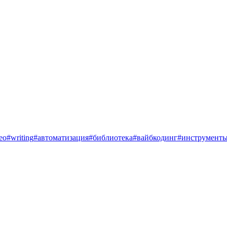
eo
#
writing
#
автоматизация
#
библиотека
#
вайбкодинг
#
инструмент