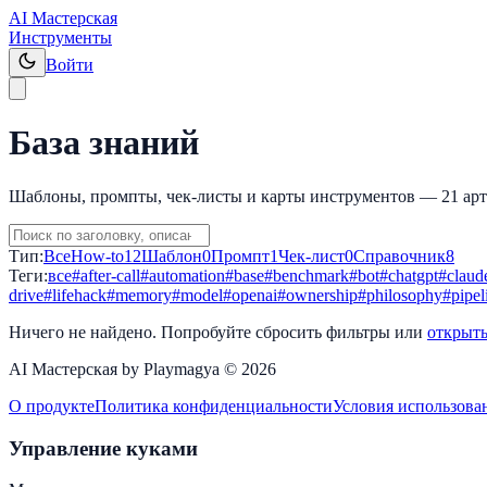
AI Мастерская
Инструменты
Войти
База знаний
Шаблоны, промпты, чек-листы и карты инструментов —
21
ар
Тип:
Все
How-to
12
Шаблон
0
Промпт
1
Чек-лист
0
Справочник
8
Теги:
все
#
after-call
#
automation
#
base
#
benchmark
#
bot
#
chatgpt
#
claud
drive
#
lifehack
#
memory
#
model
#
openai
#
ownership
#
philosophy
#
pipel
Ничего не найдено. Попробуйте сбросить фильтры или
открыть
AI Мастерская by Playmagya ©
2026
О продукте
Политика конфиденциальности
Условия использова
Управление куками