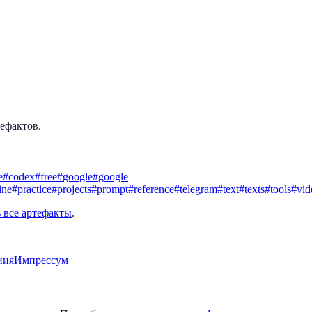
тефактов.
e
#
codex
#
free
#
google
#
google
ine
#
practice
#
projects
#
prompt
#
reference
#
telegram
#
text
#
texts
#
tools
#
vid
 все артефакты
.
ния
Импрессум