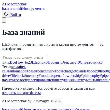
AI Мастерская
База знаний
Инструменты
Войти
База знаний
Шаблоны, промпты, чек-листы и карты инструментов —
32
артефактов.
Тип:
Все
How-to
23
Шаблон
0
Промпт
1
Чек-лист
0
Справочник
8
Теги:
все
#
after-
call
#
automation
#
base
#
benchmark
#
bot
#
chatgpt
#
claude
#
codex
#
free
#
g
drive
#
lifehack
#
memory
#
model
#
openai
#
ownership
#
philosophy
#
pipel
память
#
голос
#
делегирование
#
иинтуиция
#
инструменты
#
кален
Ничего не найдено. Попробуйте сбросить фильтры или
открыть все артефакты
.
AI Мастерская by Playmagya ©
2026
База знаний
Политика конфиденциальности
Условия