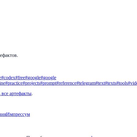
тефактов.
e
#
codex
#
free
#
google
#
google
ine
#
practice
#
projects
#
prompt
#
reference
#
telegram
#
text
#
texts
#
tools
#
vid
 все артефакты
.
ния
Импрессум