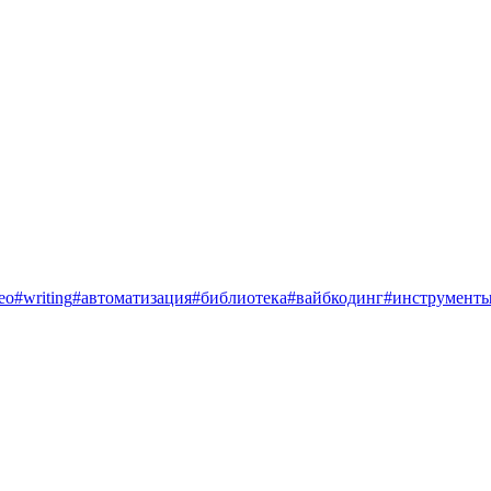
eo
#
writing
#
автоматизация
#
библиотека
#
вайбкодинг
#
инструмент