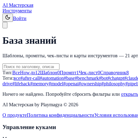
AI Мастерская
Инструменты
Войти
База знаний
Шаблоны, промпты, чек-листы и карты инструментов —
21
ар
Тип:
Все
How-to
12
Шаблон
0
Промпт
1
Чек-лист
0
Справочник
8
Теги:
все
#
after-call
#
automation
#
base
#
benchmark
#
bot
#
chatgpt
#
claud
drive
#
lifehack
#
memory
#
model
#
openai
#
ownership
#
philosophy
#
pipel
Ничего не найдено. Попробуйте сбросить фильтры или
открыть
AI Мастерская by Playmagya ©
2026
О продукте
Политика конфиденциальности
Условия использова
Управление куками